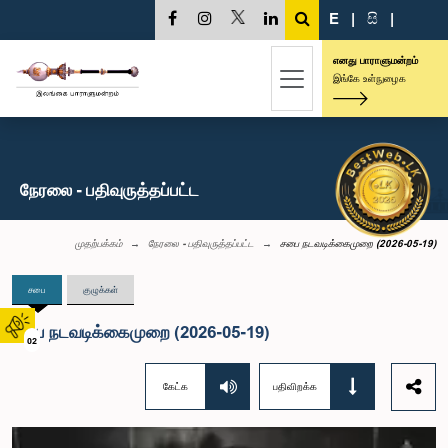
E
|
සි
|
எனது பாராளுமன்றம்
இங்கே உள்நுழைக
நேரலை - பதிவுருத்தப்பட்ட
முதற்பக்கம்
நேரலை - பதிவுருத்தப்பட்ட
சபை நடவடிக்கைமுறை (2026-05-19)
சபை
குழுக்கள்
சபை நடவடிக்கைமுறை (2026-05-19)
02
கேட்க
பதிவிறக்க