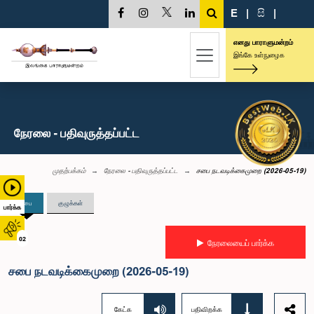
E
|
සි
|
எனது பாராளுமன்றம்
இங்கே உள்நுழைக
நேரலை - பதிவுருத்தப்பட்ட
முதற்பக்கம்
நேரலை - பதிவுருத்தப்பட்ட
சபை நடவடிக்கைமுறை (2026-05-19)
சபை
குழுக்கள்
பார்க்க
02
நேரலையைப் பார்க்க
சபை நடவடிக்கைமுறை (2026-05-19)
கேட்க
பதிவிறக்க