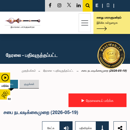
E
|
සි
|
எனது பாராளுமன்றம்
இங்கே உள்நுழைக
நேரலை - பதிவுருத்தப்பட்ட
முதற்பக்கம்
நேரலை - பதிவுருத்தப்பட்ட
சபை நடவடிக்கைமுறை (2026-05-19)
சபை
குழுக்கள்
பார்க்க
02
நேரலையைப் பார்க்க
சபை நடவடிக்கைமுறை (2026-05-19)
கேட்க
பதிவிறக்க