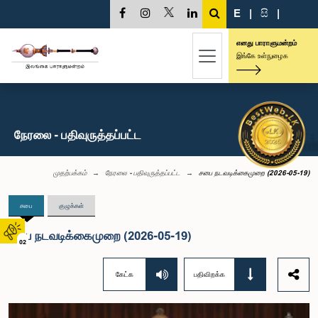
E
|
සි
|
எனது பாராளுமன்றம்
இங்கே உள்நுழைக
நேரலை - பதிவுருத்தப்பட்ட
முதற்பக்கம்
நேரலை - பதிவுருத்தப்பட்ட
சபை நடவடிக்கைமுறை (2026-05-19)
சபை
குழுக்கள்
சபை நடவடிக்கைமுறை (2026-05-19)
02
கேட்க
பதிவிறக்க