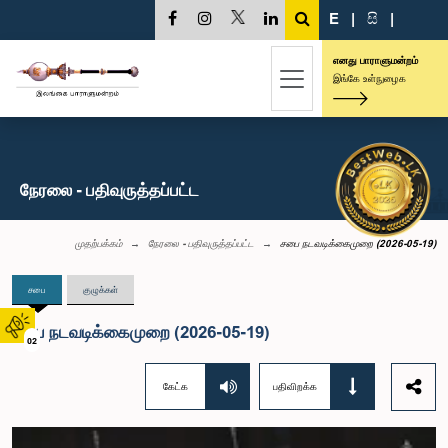
E
|
සි
|
எனது பாராளுமன்றம்
இங்கே உள்நுழைக
நேரலை - பதிவுருத்தப்பட்ட
முதற்பக்கம்
நேரலை - பதிவுருத்தப்பட்ட
சபை நடவடிக்கைமுறை (2026-05-19)
சபை
குழுக்கள்
சபை நடவடிக்கைமுறை (2026-05-19)
02
கேட்க
பதிவிறக்க