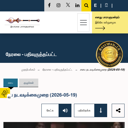
E
|
සි
|
எனது பாராளுமன்றம்
இங்கே உள்நுழைக
நேரலை - பதிவுருத்தப்பட்ட
முதற்பக்கம்
நேரலை - பதிவுருத்தப்பட்ட
சபை நடவடிக்கைமுறை (2026-05-19)
சபை
குழுக்கள்
சபை நடவடிக்கைமுறை (2026-05-19)
02
கேட்க
பதிவிறக்க