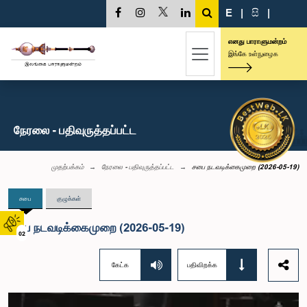
E
|
සි
|
எனது பாராளுமன்றம்
இங்கே உள்நுழைக
நேரலை - பதிவுருத்தப்பட்ட
முதற்பக்கம்
நேரலை - பதிவுருத்தப்பட்ட
சபை நடவடிக்கைமுறை (2026-05-19)
சபை
குழுக்கள்
சபை நடவடிக்கைமுறை (2026-05-19)
02
கேட்க
பதிவிறக்க