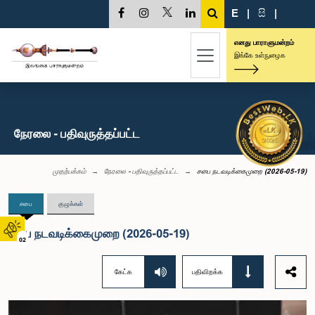
E
|
සි
|
எனது பாராளுமன்றம்
இங்கே உள்நுழைக
நேரலை - பதிவுருத்தப்பட்ட
முதற்பக்கம்
நேரலை - பதிவுருத்தப்பட்ட
சபை நடவடிக்கைமுறை (2026-05-19)
சபை
குழுக்கள்
சபை நடவடிக்கைமுறை (2026-05-19)
02
கேட்க
பதிவிறக்க