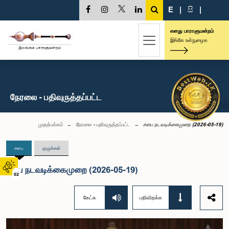
E
|
සි
|
எனது பாராளுமன்றம்
இங்கே உள்நுழைக
நேரலை - பதிவுருத்தப்பட்ட
முதற்பக்கம்
நேரலை - பதிவுருத்தப்பட்ட
சபை நடவடிக்கைமுறை (2026-05-19)
சபை
குழுக்கள்
சபை நடவடிக்கைமுறை (2026-05-19)
02
கேட்க
பதிவிறக்க