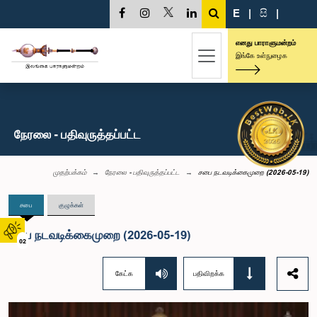
E
|
සි
|
எனது பாராளுமன்றம்
இங்கே உள்நுழைக
நேரலை - பதிவுருத்தப்பட்ட
முதற்பக்கம்
நேரலை - பதிவுருத்தப்பட்ட
சபை நடவடிக்கைமுறை (2026-05-19)
சபை
குழுக்கள்
சபை நடவடிக்கைமுறை (2026-05-19)
02
கேட்க
பதிவிறக்க