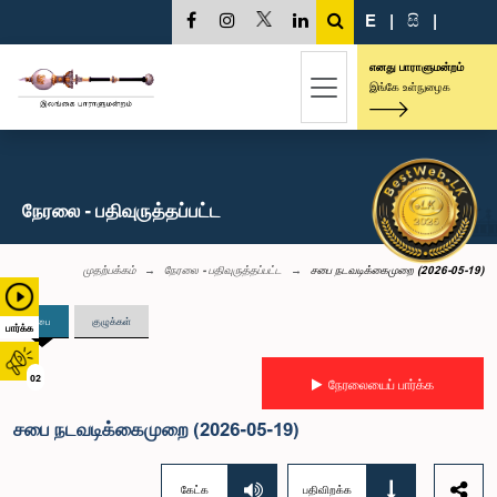
E
|
සි
|
எனது பாராளுமன்றம்
இங்கே உள்நுழைக
நேரலை - பதிவுருத்தப்பட்ட
முதற்பக்கம்
நேரலை - பதிவுருத்தப்பட்ட
சபை நடவடிக்கைமுறை (2026-05-19)
சபை
குழுக்கள்
பார்க்க
02
நேரலையைப் பார்க்க
சபை நடவடிக்கைமுறை (2026-05-19)
கேட்க
பதிவிறக்க