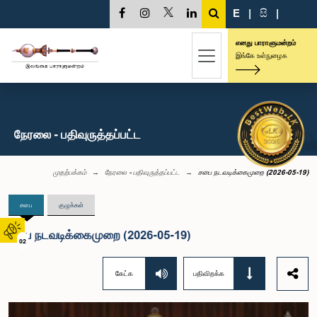
E
|
සි
|
எனது பாராளுமன்றம்
இங்கே உள்நுழைக
நேரலை - பதிவுருத்தப்பட்ட
முதற்பக்கம்
நேரலை - பதிவுருத்தப்பட்ட
சபை நடவடிக்கைமுறை (2026-05-19)
சபை
குழுக்கள்
சபை நடவடிக்கைமுறை (2026-05-19)
02
கேட்க
பதிவிறக்க