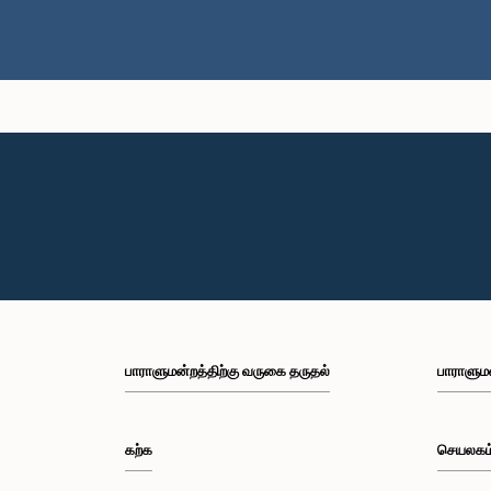
பாராளுமன்றத்திற்கு வருகை தருதல்
பாராளும
கற்க
செயலகம