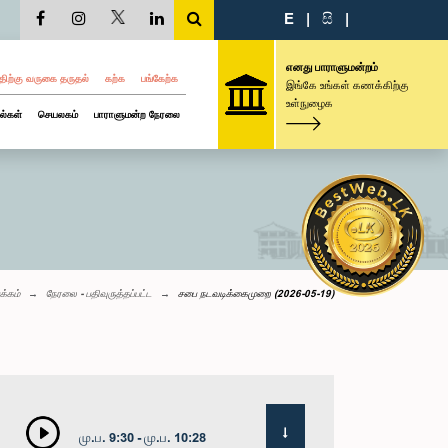
E
|
සි
|
எனது பாராளுமன்றம்
திற்கு வருகை தருதல்
கற்க
பங்கேற்க
இங்கே உங்கள் கணக்கிற்கு
உள்நுழைக
ல்கள்
செயலகம்
பாராளுமன்ற நேரலை
க்கம்
நேரலை - பதிவுருத்தப்பட்ட
சபை நடவடிக்கைமுறை (2026-05-19)
மு.ப. 9:30 - மு.ப. 10:28