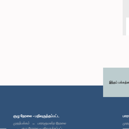
இந்தப் பக்கத்
குழு நேரலை - பதிவுருத்தப்பட்ட
பார
முதற்பக்கம்
பாராளுமன்ற நேரலை
முதற
குழு நேரலை - பதிவுருத்தப்பட்ட