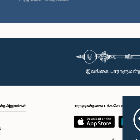
ன்ற அலுவல்கள்
பாராளுமன்ற கையடக்க செயலி
்