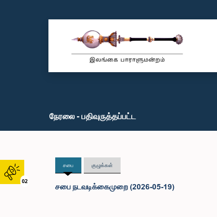
நேரலை - பதிவுருத்தப்பட்ட
சபை
குழுக்கள்
02
சபை நடவடிக்கைமுறை (2026-05-19)