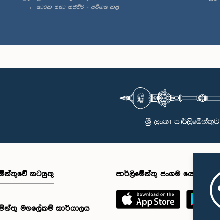
කාරක සභා සජීවීව - පටිගත කළ
මේන්තුවේ කටයුතු
පාර්ලිමේන්තු ජංගම යෙදුම
මේන්තු මහලේකම් කාර්යාලය