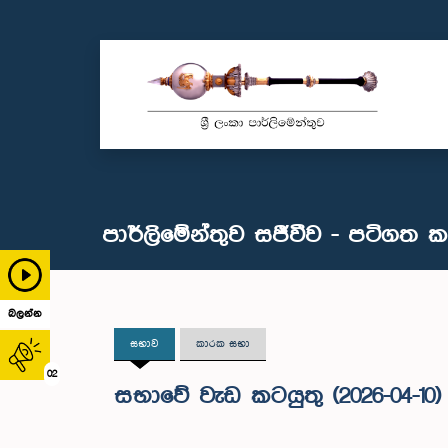
පාර්ලිමේන්තුව සජීවීව - පටිගත 
බලන්න
සභාව
කාරක සභා
02
සභාවේ වැඩ කටයුතු (2026-04-10)