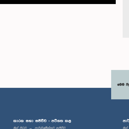
මෙම පි
කාරක සභා සජීවීව - පටිගත කළ
පාර
මුල් පිටුව
පාර්ලිමේන්තුව සජීවීව
මුල්