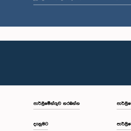
පාර්ලි‌මේන්තුව නරඹන්න
පාර්ලි
දැනුමට
පාර්ලි