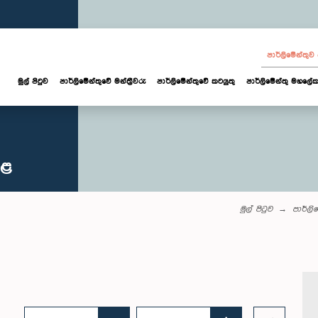
පාර්ලි‌මේන්තු
මුල් පිටුව
පාර්ලි‌මේන්තුවේ මන්ත්‍රීවරු
පාර්ලිමේන්තුවේ කටයුතු
පාර්ලිමේන්තු මහලේක
කළ
මුල් පිටුව
පාර්ලි