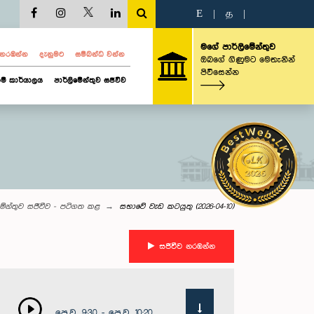
E
|
த
|
මගේ පාර්ලිමේන්තුව
ව නරඹන්න
දැනුමට
සම්බන්ධ වන්න
ඔබගේ ගිණුමට මෙතැනින්
පිවිසෙන්න
ම් කාර්යාලය
පාර්ලිමේන්තුව සජීවීව
මේන්තුව සජීවීව - පටිගත කළ
සභාවේ වැඩ කටයුතු (2026-04-10)
සජීවීව නරඹන්න
පෙ.ව. 9:30 - පෙ.ව. 10:20