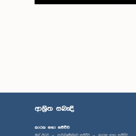
ආශ්‍රිත සබැඳි
කාරක සභා සජීවීව
මුල් පිටුව
පාර්ලිමේන්තුව සජීවීව
කාරක සභා සජීවීව