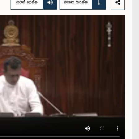
සවන් දෙන්න
බාගත කරන්න