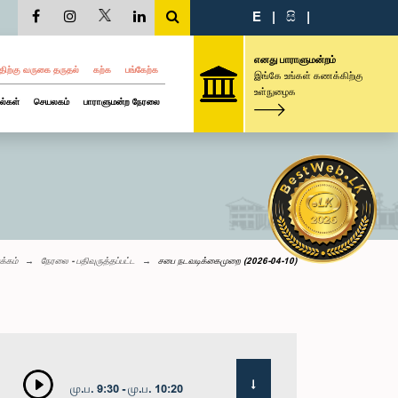
E
|
සි
|
எனது பாராளுமன்றம்
திற்கு வருகை தருதல்
கற்க
பங்கேற்க
இங்கே உங்கள் கணக்கிற்கு
உள்நுழைக
ல்கள்
செயலகம்
பாராளுமன்ற நேரலை
க்கம்
நேரலை - பதிவுருத்தப்பட்ட
சபை நடவடிக்கைமுறை (2026-04-10)
மு.ப. 9:30 - மு.ப. 10:20