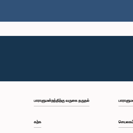
பாராளுமன்றத்திற்கு வருகை தருதல்
பாராளும
கற்க
செயலகம