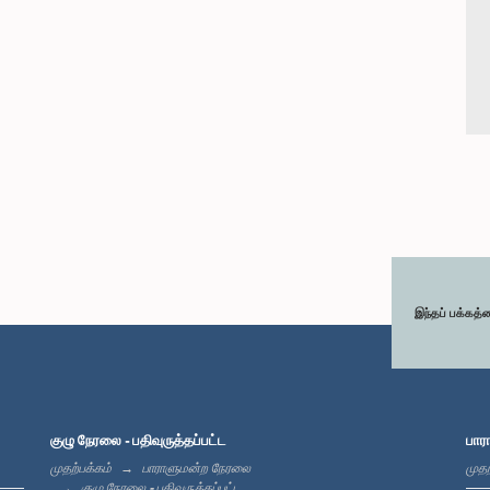
இந்தப் பக்கத்
குழு நேரலை - பதிவுருத்தப்பட்ட
பார
முதற்பக்கம்
பாராளுமன்ற நேரலை
முதற
குழு நேரலை - பதிவுருத்தப்பட்ட