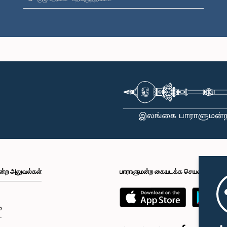
ன்ற அலுவல்கள்
பாராளுமன்ற கையடக்க செயலி
்