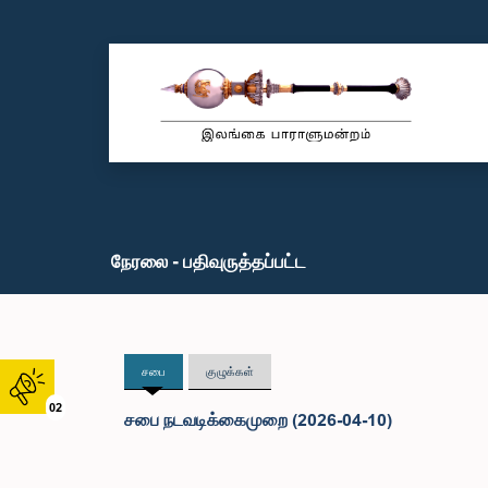
நேரலை - பதிவுருத்தப்பட்ட
சபை
குழுக்கள்
02
சபை நடவடிக்கைமுறை (2026-04-10)