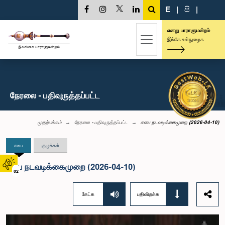
E
|
සි
|
எனது பாராளுமன்றம்
இங்கே உள்நுழைக
நேரலை - பதிவுருத்தப்பட்ட
முதற்பக்கம்
நேரலை - பதிவுருத்தப்பட்ட
சபை நடவடிக்கைமுறை (2026-04-10)
சபை
குழுக்கள்
சபை நடவடிக்கைமுறை (2026-04-10)
02
கேட்க
பதிவிறக்க