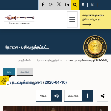
E
|
සි
|
எனது பாராளுமன்றம்
இங்கே உள்நுழைக
நேரலை - பதிவுருத்தப்பட்ட
முதற்பக்கம்
நேரலை - பதிவுருத்தப்பட்ட
சபை நடவடிக்கைமுறை (2026-04-10)
சபை
குழுக்கள்
சபை நடவடிக்கைமுறை (2026-04-10)
02
கேட்க
பதிவிறக்க