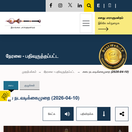
E
|
සි
|
எனது பாராளுமன்றம்
இங்கே உள்நுழைக
நேரலை - பதிவுருத்தப்பட்ட
முதற்பக்கம்
நேரலை - பதிவுருத்தப்பட்ட
சபை நடவடிக்கைமுறை (2026-04-10)
சபை
குழுக்கள்
சபை நடவடிக்கைமுறை (2026-04-10)
02
கேட்க
பதிவிறக்க