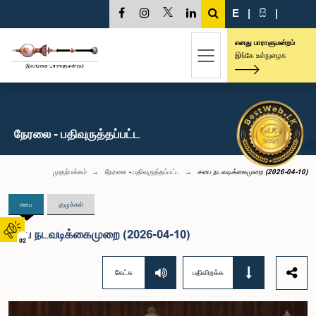
E
|
සි
|
எனது பாராளுமன்றம்
இங்கே உள்நுழைக
நேரலை - பதிவுருத்தப்பட்ட
முதற்பக்கம்
நேரலை - பதிவுருத்தப்பட்ட
சபை நடவடிக்கைமுறை (2026-04-10)
சபை
குழுக்கள்
சபை நடவடிக்கைமுறை (2026-04-10)
02
கேட்க
பதிவிறக்க