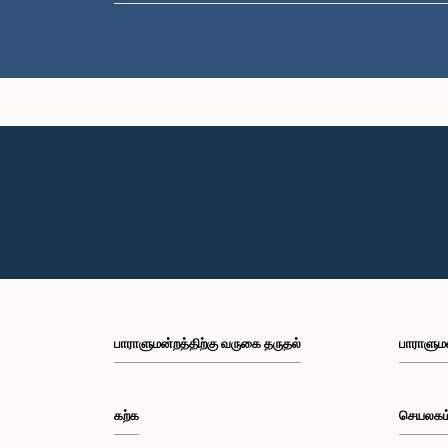
பாராளுமன்றத்திற்கு வருகை தருதல்
பாராளும
கற்க
செயலகம