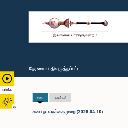
நேரலை - பதிவுருத்தப்பட்ட
பார்க்க
சபை
குழுக்கள்
02
சபை நடவடிக்கைமுறை (2026-04-10)