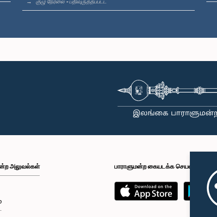
குழு நேரலை - பதிவுருத்தப்பட்ட
ன்ற அலுவல்கள்
பாராளுமன்ற கையடக்க செயலி
்