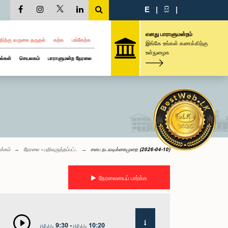
E
|
සි
|
எனது பாராளுமன்றம்
திற்கு வருகை தருதல்
கற்க
பங்கேற்க
இங்கே உங்கள் கணக்கிற்கு
உள்நுழைக
ல்கள்
செயலகம்
பாராளுமன்ற நேரலை
க்கம்
நேரலை - பதிவுருத்தப்பட்ட
சபை நடவடிக்கைமுறை (2026-04-10)
நேரலையைப் பார்க்க
மு.ப. 9:30 - மு.ப. 10:20