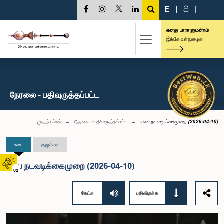
E
|
සි
|
எனது பாராளுமன்றம்
இங்கே உள்நுழைக
நேரலை - பதிவுருத்தப்பட்ட
முதற்பக்கம்
நேரலை - பதிவுருத்தப்பட்ட
சபை நடவடிக்கைமுறை (2026-04-10)
சபை
குழுக்கள்
சபை நடவடிக்கைமுறை (2026-04-10)
02
கேட்க
பதிவிறக்க