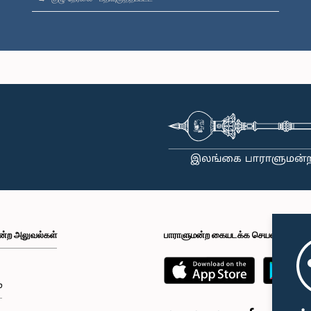
ன்ற அலுவல்கள்
பாராளுமன்ற கையடக்க செயலி
்