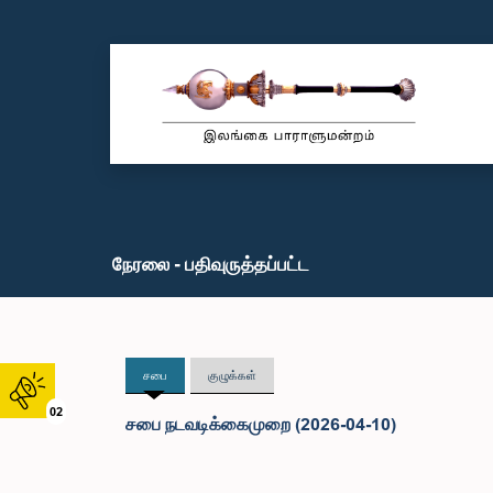
நேரலை - பதிவுருத்தப்பட்ட
சபை
குழுக்கள்
02
சபை நடவடிக்கைமுறை (2026-04-10)