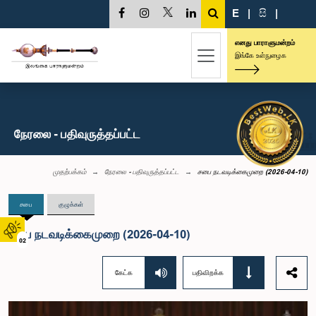
E
|
සි
|
எனது பாராளுமன்றம்
இங்கே உள்நுழைக
நேரலை - பதிவுருத்தப்பட்ட
முதற்பக்கம்
நேரலை - பதிவுருத்தப்பட்ட
சபை நடவடிக்கைமுறை (2026-04-10)
சபை
குழுக்கள்
சபை நடவடிக்கைமுறை (2026-04-10)
02
கேட்க
பதிவிறக்க