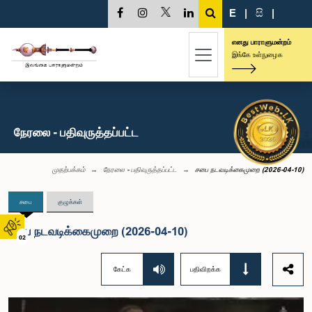
E
|
සි
|
எனது பாராளுமன்றம்
இங்கே உள்நுழைக
நேரலை - பதிவுருத்தப்பட்ட
முதற்பக்கம்
நேரலை - பதிவுருத்தப்பட்ட
சபை நடவடிக்கைமுறை (2026-04-10)
சபை
குழுக்கள்
சபை நடவடிக்கைமுறை (2026-04-10)
02
கேட்க
பதிவிறக்க