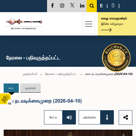
E
|
සි
|
எனது பாராளுமன்றம்
இங்கே உள்நுழைக
நேரலை - பதிவுருத்தப்பட்ட
முதற்பக்கம்
நேரலை - பதிவுருத்தப்பட்ட
சபை நடவடிக்கைமுறை (2026-04-10)
சபை
குழுக்கள்
சபை நடவடிக்கைமுறை (2026-04-10)
02
கேட்க
பதிவிறக்க