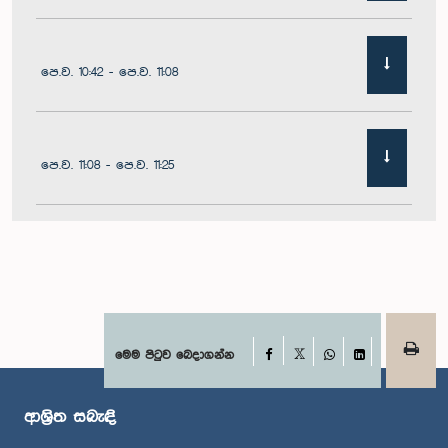
පෙ.ව. 10:42 - පෙ.ව. 11:08
පෙ.ව. 11:08 - පෙ.ව. 11:25
පෙ.ව. 11:25 - පෙ.ව. 11:48
පෙ.ව. 11:48 - ප.ව. 12:05
Facebook
මෙම පිටුව බෙදාගන්න
X
WhatsApp
LinkedIn
ආශ්‍රිත සබැඳි
ප.ව. 12:05 - ප.ව. 12:12