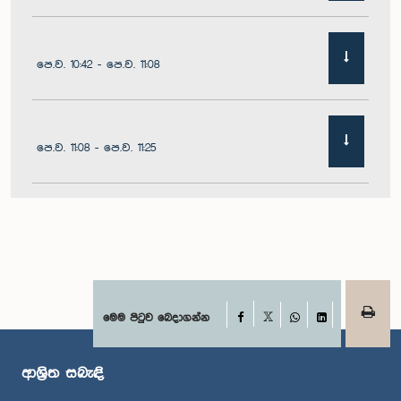
පෙ.ව. 10:42 - පෙ.ව. 11:08
පෙ.ව. 11:08 - පෙ.ව. 11:25
පෙ.ව. 11:25 - පෙ.ව. 11:48
පෙ.ව. 11:48 - ප.ව. 12:05
Facebook
මෙම පිටුව බෙදාගන්න
X
WhatsApp
LinkedIn
ආශ්‍රිත සබැඳි
ප.ව. 12:05 - ප.ව. 12:12