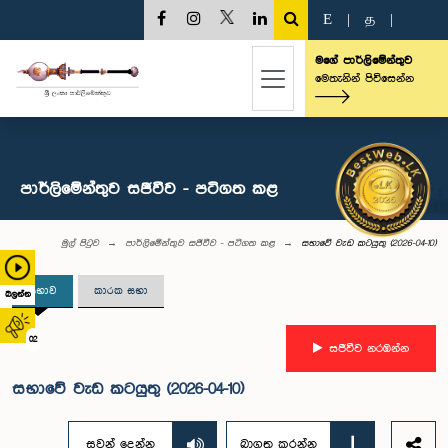
E
|
த
|
මගේ පාර්ලිමේන්තුව
මෙතැනින් පිවිසෙන්න
පාර්ලිමේන්තුව සජීවීව - පටිගත කළ
මුල් පිටුව
පාර්ලිමේන්තුව සජීවීව - පටිගත කළ
සභාවේ වැඩ කටයුතු (2026-04-10)
සභාව
කාරක සභා
බලන්න
02
සජීවීව නරඹන්න
සභාවේ වැඩ කටයුතු (2026-04-10)
සවන් දෙන්න
බාගත කරන්න