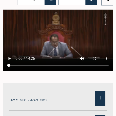
පෙ.ව. 9:30 - පෙ.ව. 10:20