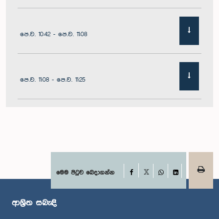
පෙ.ව. 10:42 - පෙ.ව. 11:08
පෙ.ව. 11:08 - පෙ.ව. 11:25
පෙ.ව. 11:25 - පෙ.ව. 11:48
පෙ.ව. 11:48 - ප.ව. 12:05
Facebook
මෙම පිටුව බෙදාගන්න
X
WhatsApp
LinkedIn
ආශ්‍රිත සබැඳි
ප.ව. 12:05 - ප.ව. 12:12