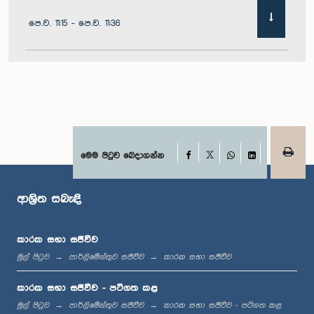
පෙ.ව. 11:15 - පෙ.ව. 11:36
පෙ.ව. 11:36 - පෙ.ව. 11:45
පෙ.ව. 11:45 - පෙ.ව. 11:59
Facebook
මෙම පිටුව බෙදාගන්න
X
WhatsApp
LinkedIn
ආශ්‍රිත සබැඳි
පෙ.ව. 11:59 - ප.ව. 12:10
කාරක සභා සජීවීව
මුල් පිටුව
පාර්ලිමේන්තුව සජීවීව
කාරක සභා සජීවීව
ප.ව. 12:10 - ප.ව. 12:18
කාරක සභා සජීවීව - පටිගත කළ
මුල් පිටුව
පාර්ලිමේන්තුව සජීවීව
කාරක සභා සජීවීව - පටිගත කළ