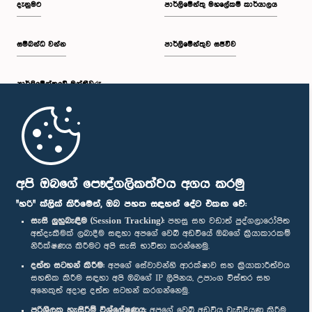
දැනුමට
පාර්ලිමේන්තු මහලේකම් කාර්යාලය
සම්බන්ධ වන්න
පාර්ලිමේන්තුව සජීවීව
ප.ව. 1:30 - ප.ව. 1:38
පාර්ලි‌මේන්තුවේ මන්ත්‍රීවරු
ප.ව. 1:38 - ප.ව. 1:45
මුල් පිටුව
ප.ව. 1:45 - ප.ව. 2:00
පාර්ලිමේන්තු ජංගම යෙදුම
අපි ඔබගේ පෞද්ගලිකත්වය අගය කරමු
"හරි" ක්ලික් කිරීමෙන්, ඔබ පහත සඳහන් දේට එකඟ වේ:
සැසි ලුහුබැඳීම (Session Tracking):
පහසු සහ වඩාත් පුද්ගලාරෝපිත
අත්දැකීමක් ලබාදීම සඳහා අපගේ වෙබ් අඩවියේ ඔබගේ ක්‍රියාකාරකම්
ප.ව. 2:00 - ප.ව. 2:28
නිරීක්ෂණය කිරීමට අපි සැසි භාවිතා කරන්නෙමු.
අප හා සම්බන්ධ වී සිටින්න :
දත්ත සටහන් කිරීම:
අපගේ සේවාවන්හි ආරක්ෂාව සහ ක්‍රියාකාරීත්වය
සහතික කිරීම සඳහා අපි ඔබගේ IP ලිපිනය, උපාංග විස්තර සහ
අනෙකුත් අදාළ දත්ත සටහන් කරගන්නෙමු.
ප.ව. 2:28 - ප.ව. 2:36
සම්මාන
පරිශීලක හැසිරීම් විශ්ලේෂණය:
අපගේ වෙබ් අඩවිය වැඩිදියුණු කිරීම