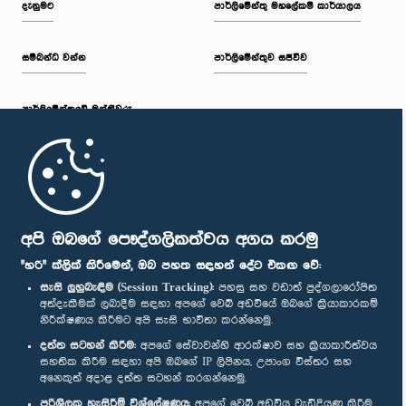
දැනුමට
පාර්ලිමේන්තු මහලේකම් කාර්යාලය
සම්බන්ධ වන්න
පාර්ලිමේන්තුව සජීවීව
ප.ව. 1:30 - ප.ව. 1:38
පාර්ලි‌මේන්තුවේ මන්ත්‍රීවරු
ප.ව. 1:38 - ප.ව. 1:45
මුල් පිටුව
ප.ව. 1:45 - ප.ව. 2:00
පාර්ලිමේන්තු ජංගම යෙදුම
අපි ඔබගේ පෞද්ගලිකත්වය අගය කරමු
"හරි" ක්ලික් කිරීමෙන්, ඔබ පහත සඳහන් දේට එකඟ වේ:
සැසි ලුහුබැඳීම (Session Tracking):
පහසු සහ වඩාත් පුද්ගලාරෝපිත
අත්දැකීමක් ලබාදීම සඳහා අපගේ වෙබ් අඩවියේ ඔබගේ ක්‍රියාකාරකම්
ප.ව. 2:00 - ප.ව. 2:28
නිරීක්ෂණය කිරීමට අපි සැසි භාවිතා කරන්නෙමු.
අප හා සම්බන්ධ වී සිටින්න :
දත්ත සටහන් කිරීම:
අපගේ සේවාවන්හි ආරක්ෂාව සහ ක්‍රියාකාරීත්වය
සහතික කිරීම සඳහා අපි ඔබගේ IP ලිපිනය, උපාංග විස්තර සහ
අනෙකුත් අදාළ දත්ත සටහන් කරගන්නෙමු.
ප.ව. 2:28 - ප.ව. 2:36
සම්මාන
පරිශීලක හැසිරීම් විශ්ලේෂණය:
අපගේ වෙබ් අඩවිය වැඩිදියුණු කිරීම