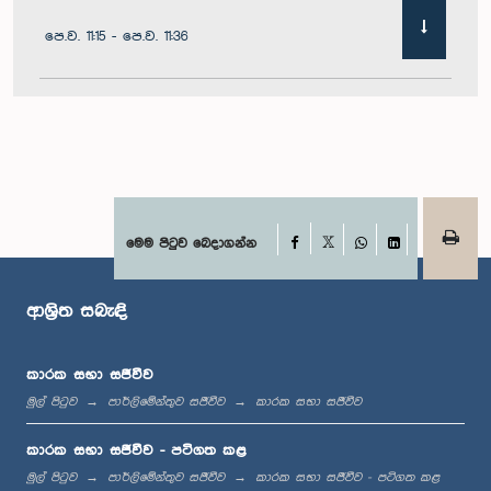
පෙ.ව. 11:15 - පෙ.ව. 11:36
පෙ.ව. 11:36 - පෙ.ව. 11:45
පෙ.ව. 11:45 - පෙ.ව. 11:59
Facebook
මෙම පිටුව බෙදාගන්න
X
WhatsApp
LinkedIn
ආශ්‍රිත සබැඳි
පෙ.ව. 11:59 - ප.ව. 12:10
කාරක සභා සජීවීව
මුල් පිටුව
පාර්ලිමේන්තුව සජීවීව
කාරක සභා සජීවීව
ප.ව. 12:10 - ප.ව. 12:18
කාරක සභා සජීවීව - පටිගත කළ
මුල් පිටුව
පාර්ලිමේන්තුව සජීවීව
කාරක සභා සජීවීව - පටිගත කළ