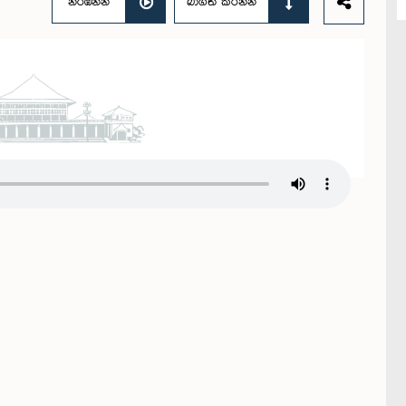
නරඹන්න
බාගත කරන්න