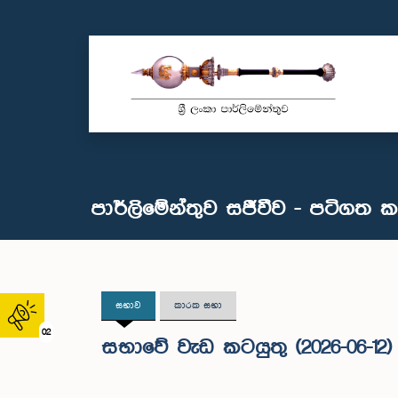
පාර්ලිමේන්තුව සජීවීව - පටිගත 
සභාව
කාරක සභා
02
සභාවේ වැඩ කටයුතු (2026-06-12)