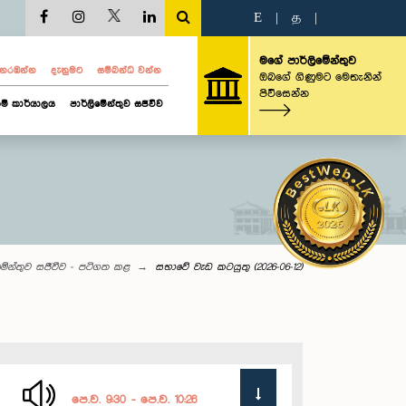
E
|
த
|
මගේ පාර්ලිමේන්තුව
ව නරඹන්න
දැනුමට
සම්බන්ධ වන්න
ඔබගේ ගිණුමට මෙතැනින්
පිවිසෙන්න
ම් කාර්යාලය
පාර්ලිමේන්තුව සජීවීව
මේන්තුව සජීවීව - පටිගත කළ
සභාවේ වැඩ කටයුතු (2026-06-12)
පෙ.ව. 9:30 - පෙ.ව. 10:26