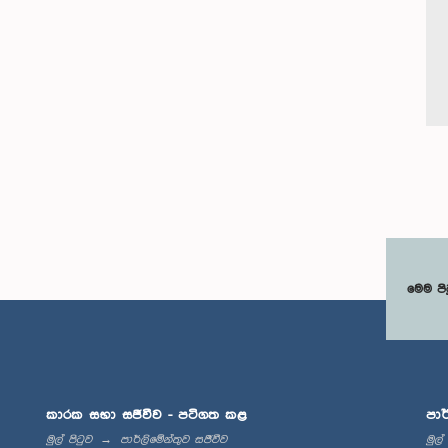
මෙම පි
කාරක සභා සජීවීව - පටිගත කළ
පාර
මුල් පිටුව
පාර්ලිමේන්තුව සජීවීව
මුල්