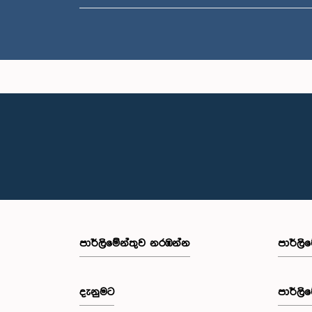
පාර්ලි‌මේන්තුව නරඹන්න
පාර්ලි
දැනුමට
පාර්ලි