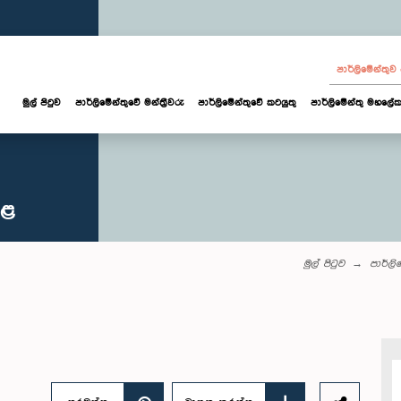
පාර්ලි‌මේන්තු
මුල් පිටුව
පාර්ලි‌මේන්තුවේ මන්ත්‍රීවරු
පාර්ලිමේන්තුවේ කටයුතු
පාර්ලිමේන්තු මහලේක
කළ
මුල් පිටුව
පාර්ලි