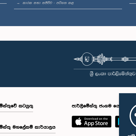
කාරක සභා සජීවීව - පටිගත කළ
මේන්තුවේ කටයුතු
පාර්ලිමේන්තු ජංගම යෙදුම
මේන්තු මහලේකම් කාර්යාලය