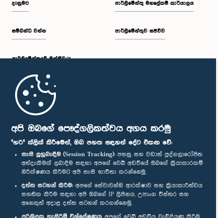
දැනුමට
පාර්ලිමේන්තු මහලේකම් කාර්යාලය
සම්බන්ධ වන්න
පාර්ලිමේන්තුව සජීවීව
ප.ව. 1:30 - ප.ව. 1:38
පාර්ලි‌මේන්තුවේ මන්ත්‍රීවරු
ප.ව. 1:38 - ප.ව. 1:45
මුල් පිටුව
ප.ව. 1:45 - ප.ව. 2:00
පාර්ලිමේන්තු ජංගම යෙදුම
අපි ඔබගේ පෞද්ගලිකත්වය අගය කරමු
"හරි" ක්ලික් කිරීමෙන්, ඔබ පහත සඳහන් දේට එකඟ වේ:
සැසි ලුහුබැඳීම (Session Tracking):
පහසු සහ වඩාත් පුද්ගලාරෝපිත
අත්දැකීමක් ලබාදීම සඳහා අපගේ වෙබ් අඩවියේ ඔබගේ ක්‍රියාකාරකම්
ප.ව. 2:00 - ප.ව. 2:28
නිරීක්ෂණය කිරීමට අපි සැසි භාවිතා කරන්නෙමු.
අප හා සම්බන්ධ වී සිටින්න :
දත්ත සටහන් කිරීම:
අපගේ සේවාවන්හි ආරක්ෂාව සහ ක්‍රියාකාරීත්වය
සහතික කිරීම සඳහා අපි ඔබගේ IP ලිපිනය, උපාංග විස්තර සහ
අනෙකුත් අදාළ දත්ත සටහන් කරගන්නෙමු.
ප.ව. 2:28 - ප.ව. 2:36
සම්මාන
පරිශීලක හැසිරීම් විශ්ලේෂණය:
අපගේ වෙබ් අඩවිය වැඩිදියුණු කිරීම