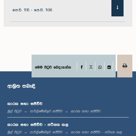
පෙ.ව. 11:15 - පෙ.ව. 11:36
පෙ.ව. 11:36 - පෙ.ව. 11:45
පෙ.ව. 11:45 - පෙ.ව. 11:59
Facebook
මෙම පිටුව බෙදාගන්න
X
WhatsApp
LinkedIn
ආශ්‍රිත සබැඳි
පෙ.ව. 11:59 - ප.ව. 12:10
කාරක සභා සජීවීව
මුල් පිටුව
පාර්ලිමේන්තුව සජීවීව
කාරක සභා සජීවීව
ප.ව. 12:10 - ප.ව. 12:18
කාරක සභා සජීවීව - පටිගත කළ
මුල් පිටුව
පාර්ලිමේන්තුව සජීවීව
කාරක සභා සජීවීව - පටිගත කළ