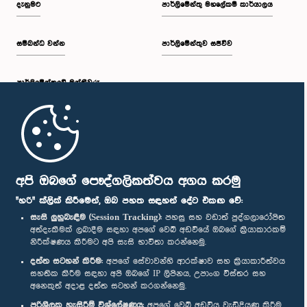
දැනුමට
පාර්ලිමේන්තු මහලේකම් කාර්යාලය
සම්බන්ධ වන්න
පාර්ලිමේන්තුව සජීවීව
ප.ව. 1:30 - ප.ව. 1:38
පාර්ලි‌මේන්තුවේ මන්ත්‍රීවරු
ප.ව. 1:38 - ප.ව. 1:45
මුල් පිටුව
ප.ව. 1:45 - ප.ව. 2:00
පාර්ලිමේන්තු ජංගම යෙදුම
අපි ඔබගේ පෞද්ගලිකත්වය අගය කරමු
"හරි" ක්ලික් කිරීමෙන්, ඔබ පහත සඳහන් දේට එකඟ වේ:
සැසි ලුහුබැඳීම (Session Tracking):
පහසු සහ වඩාත් පුද්ගලාරෝපිත
අත්දැකීමක් ලබාදීම සඳහා අපගේ වෙබ් අඩවියේ ඔබගේ ක්‍රියාකාරකම්
ප.ව. 2:00 - ප.ව. 2:28
නිරීක්ෂණය කිරීමට අපි සැසි භාවිතා කරන්නෙමු.
අප හා සම්බන්ධ වී සිටින්න :
දත්ත සටහන් කිරීම:
අපගේ සේවාවන්හි ආරක්ෂාව සහ ක්‍රියාකාරීත්වය
සහතික කිරීම සඳහා අපි ඔබගේ IP ලිපිනය, උපාංග විස්තර සහ
අනෙකුත් අදාළ දත්ත සටහන් කරගන්නෙමු.
ප.ව. 2:28 - ප.ව. 2:36
සම්මාන
පරිශීලක හැසිරීම් විශ්ලේෂණය:
අපගේ වෙබ් අඩවිය වැඩිදියුණු කිරීම