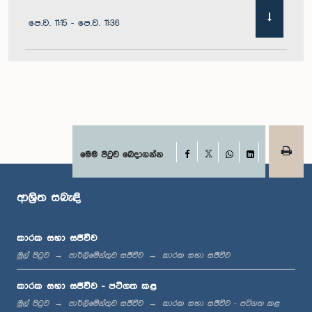
පෙ.ව. 11:15 - පෙ.ව. 11:36
පෙ.ව. 11:36 - පෙ.ව. 11:45
පෙ.ව. 11:45 - පෙ.ව. 11:59
Facebook
මෙම පිටුව බෙදාගන්න
X
WhatsApp
LinkedIn
ආශ්‍රිත සබැඳි
පෙ.ව. 11:59 - ප.ව. 12:10
කාරක සභා සජීවීව
මුල් පිටුව
පාර්ලිමේන්තුව සජීවීව
කාරක සභා සජීවීව
ප.ව. 12:10 - ප.ව. 12:18
කාරක සභා සජීවීව - පටිගත කළ
මුල් පිටුව
පාර්ලිමේන්තුව සජීවීව
කාරක සභා සජීවීව - පටිගත කළ