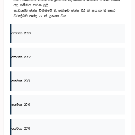
අද සම්මත කරන ලදී.
පැවැත්වූ ඡන්ද විමසීමේ දී, පක්ෂව ඡන්ද 122 ක් ප්‍රකාශ වූ අතර
විරුද්ධව ඡන්ද 77 ක් ප්‍රකාශ විය.
අයවැය 2023
අයවැය 2022
අයවැය 2021
අයවැය 2019
අයවැය 2018