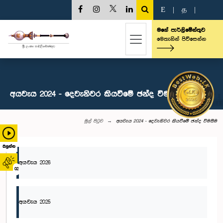
E
|
த
|
මගේ පාර්ලිමේන්තුව
මෙතැනින් පිවිසෙන්න
අයවැය 2024 - දෙවැනිවර කියවීමේ ඡන්ද විමසීම
මුල් පිටුව
අයවැය 2024 - දෙවැනිවර කියවීමේ ඡන්ද විමසීම
බලන්න
අයවැය 2026
02
අයවැය 2025