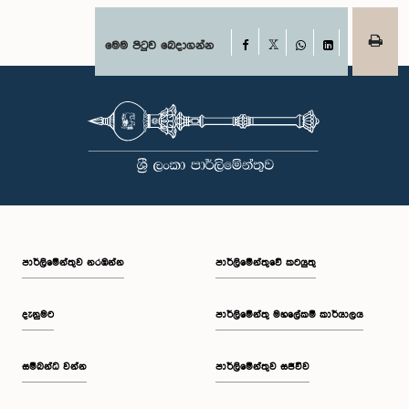
Facebook
මෙම පිටුව බෙදාගන්න
X
WhatsApp
LinkedIn
පාර්ලි‌මේන්තුව නරඹන්න
පාර්ලිමේන්තුවේ කටයුතු
දැනුමට
පාර්ලිමේන්තු මහලේකම් කාර්යාලය
සම්බන්ධ වන්න
පාර්ලිමේන්තුව සජීවීව