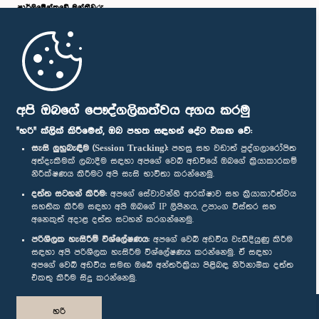
පාර්ලි‌මේන්තුවේ මන්ත්‍රීවරු
මුල් පිටුව
පාර්ලිමේන්තු ජංගම යෙදුම
අපි ඔබගේ පෞද්ගලිකත්වය අගය කරමු
"හරි" ක්ලික් කිරීමෙන්, ඔබ පහත සඳහන් දේට එකඟ වේ:
සැසි ලුහුබැඳීම (Session Tracking):
පහසු සහ වඩාත් පුද්ගලාරෝපිත
අත්දැකීමක් ලබාදීම සඳහා අපගේ වෙබ් අඩවියේ ඔබගේ ක්‍රියාකාරකම්
නිරීක්ෂණය කිරීමට අපි සැසි භාවිතා කරන්නෙමු.
අප හා සම්බන්ධ වී සිටින්න :
දත්ත සටහන් කිරීම:
අපගේ සේවාවන්හි ආරක්ෂාව සහ ක්‍රියාකාරීත්වය
සහතික කිරීම සඳහා අපි ඔබගේ IP ලිපිනය, උපාංග විස්තර සහ
අනෙකුත් අදාළ දත්ත සටහන් කරගන්නෙමු.
සම්මාන
පරිශීලක හැසිරීම් විශ්ලේෂණය:
අපගේ වෙබ් අඩවිය වැඩිදියුණු කිරීම
සඳහා අපි පරිශීලක හැසිරීම විශ්ලේෂණය කරන්නෙමු. ඒ සඳහා
අපගේ වෙබ් අඩවිය සමඟ ඔබේ අන්තර්ක්‍රියා පිළිබඳ නිර්නාමික දත්ත
පෞද්ගලිකත්ව ප්‍රතිපත්තිය
එකතු කිරීම සිදු කරන්නෙමු.
© ශ්‍රී ලංකා පාර්ලි‌මේන්තුව.
හරි
සියලු හිමිකම් ඇවිරිණි.