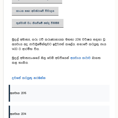
කාරක සභා අවස්ථාවේ විවාදය
තුන්වැනි වර කියවීමේ ඡන්ද වීමසීම
මුදල් අමාත්‍ය, ගරු රවී කරුණානායක මහතා 2016 වර්ෂය සඳහා වූ
අයවැය අද පාර්ලිමේන්තුවට ඉදිරිපත් කළේය. සභාවේ කටයුතු පැය
1400 ට ආරම්භ විය.
මුදල් අමාත්‍යාංශයේ නිල වෙබ් අඩවියෙන්
අයවැය කථාව
බාගත
කළ හැකිය.
දවසේ කටයුතු නරඹන්න
අයවැය 2015
අයවැය 2014