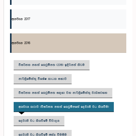
අයවැය 2017
අයවැය 2016
විසර්ජන පනත් කෙටුම්පත (2016) ඉදිරිපත් කිරීම
පාර්ලිමේන්තු විශේෂ කාරක සභාව
විසර්ජන පනත් කෙටුම්පත සඳහා වන පාර්ලිමේන්තු වැඩසටහන
අයවැය කථාව (විසර්ජන පනත් කෙටුම්පතේ දෙවැනි වර කියවීම)
දෙවැනි වර කියවීමේ විවාදය
දෙවැනි වර කියවීමේ ඡන්ද විමසීම