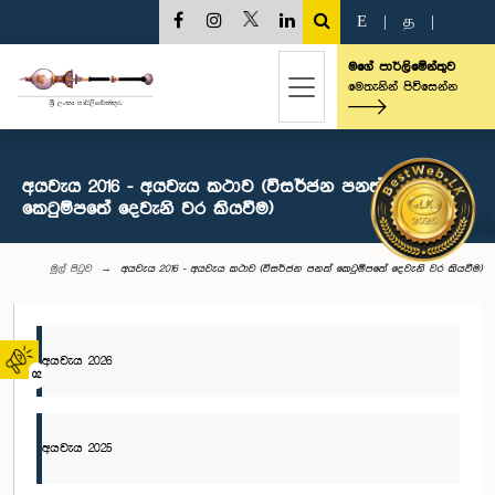
E
|
த
|
මගේ පාර්ලිමේන්තුව
මෙතැනින් පිවිසෙන්න
අයවැය 2016 - අයවැය කථාව (විසර්ජන පනත්
කෙටුම්පතේ දෙවැනි වර කියවීම)
මුල් පිටුව
අයවැය 2016 - අයවැය කථාව (විසර්ජන පනත් කෙටුම්පතේ දෙවැනි වර කියවීම)
අයවැය 2026
02
අයවැය 2025