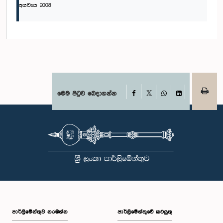
අයවැය 2008
Facebook
මෙම පිටුව බෙදාගන්න
X
WhatsApp
LinkedIn
පාර්ලි‌මේන්තුව නරඹන්න
පාර්ලිමේන්තුවේ කටයුතු