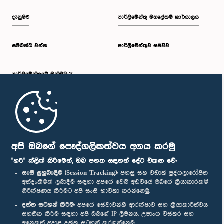
දැනුමට
පාර්ලිමේන්තු මහලේකම් කාර්යාලය
සම්බන්ධ වන්න
පාර්ලිමේන්තුව සජීවීව
පාර්ලි‌මේන්තුවේ මන්ත්‍රීවරු
මුල් පිටුව
පාර්ලිමේන්තු ජංගම යෙදුම
අපි ඔබගේ පෞද්ගලිකත්වය අගය කරමු
"හරි" ක්ලික් කිරීමෙන්, ඔබ පහත සඳහන් දේට එකඟ වේ:
සැසි ලුහුබැඳීම (Session Tracking):
පහසු සහ වඩාත් පුද්ගලාරෝපිත
අත්දැකීමක් ලබාදීම සඳහා අපගේ වෙබ් අඩවියේ ඔබගේ ක්‍රියාකාරකම්
නිරීක්ෂණය කිරීමට අපි සැසි භාවිතා කරන්නෙමු.
අප හා සම්බන්ධ වී සිටින්න :
දත්ත සටහන් කිරීම:
අපගේ සේවාවන්හි ආරක්ෂාව සහ ක්‍රියාකාරීත්වය
සහතික කිරීම සඳහා අපි ඔබගේ IP ලිපිනය, උපාංග විස්තර සහ
අනෙකුත් අදාළ දත්ත සටහන් කරගන්නෙමු.