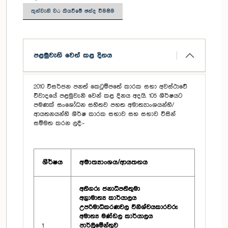
තුන්වැනි වර කියවීමේ ඡන්ද විමසීම
පළමුවැනි වෙන් කළ දිනය
2010 විසර්ජන පනත් කෙටුම්පතේ කාරක සභා අවස්ථාවේ
විවාදයේ පළමුවැනි වෙන් කළ දිනය අදයි. 105 ශීර්ෂයට
පමණක් සංශෝධන සහිතව පහත අමාත්‍යාංශයන්හි/
ආයතනයන්හි ශීර්ෂ කාරක සභාව සහ සභාව විසින්
සම්මත කරන ලදී:-
ශීර්ෂය
අමාත්‍යාංශය/ආයතනය
අතිගරු ජනාධිපතිතුමා
අග්‍රාමාත්‍ය කාර්යාලය
උපරිමාධිකරණවල විනිශ්චයකාරවරු
අමාත්‍ය මණ්ඩල කාර්යාලය
1
පාර්ලිමේන්තුව