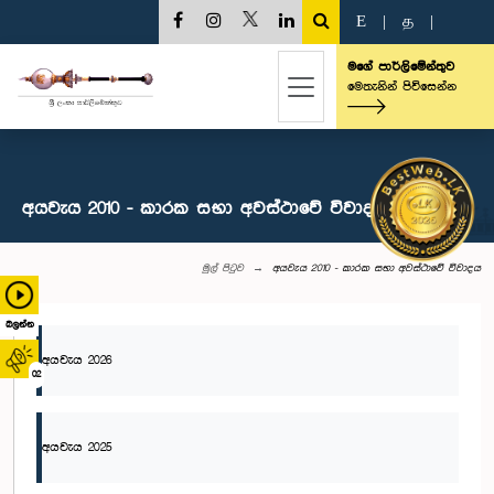
E
|
த
|
මගේ පාර්ලිමේන්තුව
මෙතැනින් පිවිසෙන්න
අයවැය 2010 - කාරක සභා අවස්ථාවේ විවාදය
මුල් පිටුව
අයවැය 2010 - කාරක සභා අවස්ථාවේ විවාදය
බලන්න
අයවැය 2026
02
අයවැය 2025