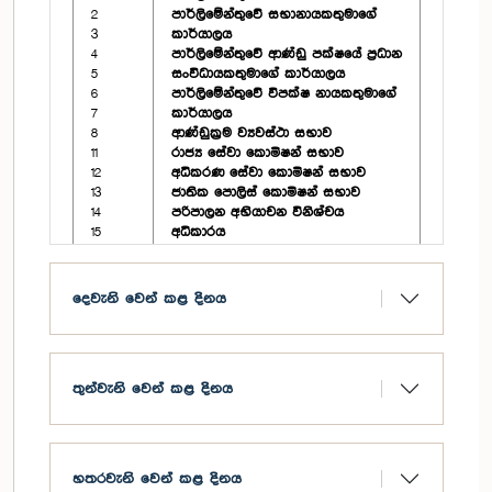
2
පාර්ලිමේන්තුවේ සභානායකතුමාගේ
3
කාර්යාලය
4
පාර්ලිමේන්තුවේ ආණ්ඩු පක්ෂයේ ප්‍රධාන
5
සංවිධායකතුමාගේ කාර්යාලය
6
පාර්ලිමේන්තුවේ විපක්ෂ නායකතුමාගේ
7
කාර්යාලය
8
ආණ්ඩුක්‍රම ව්‍යවස්ථා සභාව
11
රාජ්‍ය සේවා කොමිෂන් සභාව
12
අධිකරණ සේවා කොමිෂන් සභාව
13
ජාතික පොලිස් කොමිෂන් සභාව
14
පරිපාලන අභියාචන විනිශ්චය
15
අධිකාරය‍
16
අල්ලස් හෝ දූෂණ චෝදනා විමර්ශන
17
කොමිෂන් සභාව
18
මැතිවරණ දෙපාර්තමේන්තුව
දෙවැනි වෙන් කළ දිනය
19
විගනකාධිපති
20
පරිපාලන කටයුතු පිළිබඳ පාර්ලිමේන්තු
21
කොමසාරිස්තුමාගේ කාර්යාලය
22
මුදල් කොමිෂන් සභාව
තුන්වැනි වෙන් කළ දිනය
229
ජාතික අධ්‍යාපන කොමිෂන් සභාව
230
ශ්‍රී ලංකා මානව හිමිකම් කොමිෂන්
සභාව
නීතිපති දෙපාර්තමේන්තුව
නීති කෙටුම්පත් සම්පාදක
හතරවැනි වෙන් කළ දිනය
දෙපාර්තමේන්තුව