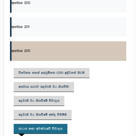
අයවැය 2012
අයවැය 2011
අයවැය 2010
විසර්ජන පනත් කෙටුම්පත (2010) ඉදිරිපත් කිරීම
අයවැය කථාව (දෙවැනි වර කියවීම)
දෙවැනි වර කියවීමේ විවාදය
දෙවැනි වර කියවීමේ ඡන්ද වීමසීම
කාරක සභා අවස්ථාවේ විවාදය