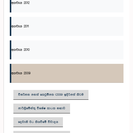
අයවැය 2012
අයවැය 2011
අයවැය 2010
අයවැය 2009
විසර්ජන පනත් කෙටුම්පත (2009) ඉදිරිපත් කිරීම
පාර්ලිමේන්තු විශේෂ කාරක සභාව
දෙවැනි වර කියවීමේ විවාදය