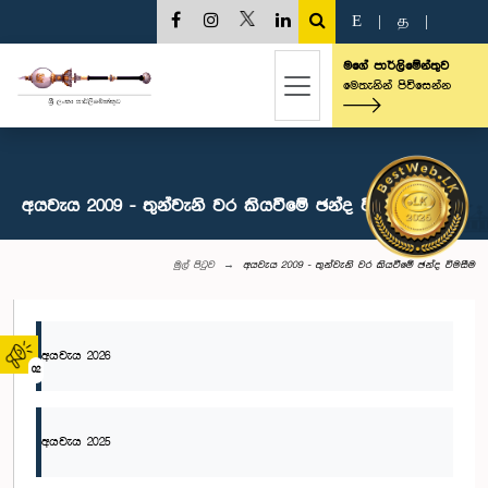
E
|
த
|
මගේ පාර්ලිමේන්තුව
මෙතැනින් පිවිසෙන්න
අයවැය 2009 - තුන්වැනි වර කියවීමේ ඡන්ද විමසීම
මුල් පිටුව
අයවැය 2009 - තුන්වැනි වර කියවීමේ ඡන්ද විමසීම
අයවැය 2026
02
අයවැය 2025