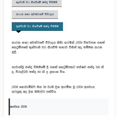
දෙවැනි වර කියවීමේ ඡන්ද විමසීම
කාරක සභා අවස්ථාවේ විවාදය
තුන්වැනි වර කියවීමේ ඡන්ද විමසීම
කාරක සභා අවස්ථාවේ විවාදය නිමා කරමින්, 2009 විසර්ජන පනත්
කෙටුම්පතේ තුන්වැනි වර කියවීම සභාව විසින් අද සම්මත කරන
ලදී.
පැවැත්වූ ඡන්ද විමසීමේ දී පනත් කෙටුම්පතට පක්ෂව ඡන්ද 126 ක්
ද, විරුද්ධව ඡන්ද 84 ක් ද ප්‍රකාශ විය.
2008 නොවැම්බර් මස 06 වැනි දින ආරම්භ වූ 2009 අයවැය
කටයුතු අද දින නිමාවට පත්විය.
අයවැය 2008