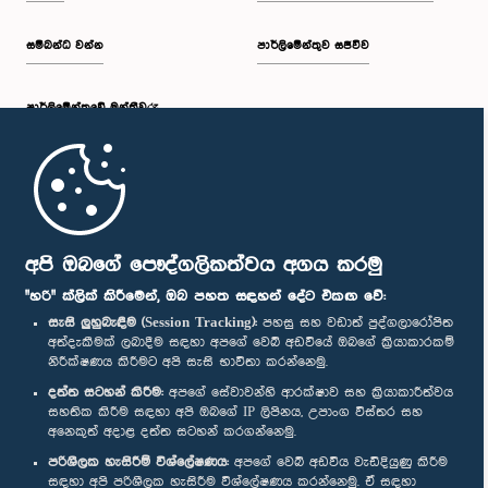
සම්බන්ධ වන්න
පාර්ලිමේන්තුව සජීවීව
පාර්ලි‌මේන්තුවේ මන්ත්‍රීවරු
මුල් පිටුව
පාර්ලිමේන්තු ජංගම යෙදුම
අපි ඔබගේ පෞද්ගලිකත්වය අගය කරමු
"හරි" ක්ලික් කිරීමෙන්, ඔබ පහත සඳහන් දේට එකඟ වේ:
සැසි ලුහුබැඳීම (Session Tracking):
පහසු සහ වඩාත් පුද්ගලාරෝපිත
අත්දැකීමක් ලබාදීම සඳහා අපගේ වෙබ් අඩවියේ ඔබගේ ක්‍රියාකාරකම්
නිරීක්ෂණය කිරීමට අපි සැසි භාවිතා කරන්නෙමු.
අප හා සම්බන්ධ වී සිටින්න :
දත්ත සටහන් කිරීම:
අපගේ සේවාවන්හි ආරක්ෂාව සහ ක්‍රියාකාරීත්වය
සහතික කිරීම සඳහා අපි ඔබගේ IP ලිපිනය, උපාංග විස්තර සහ
අනෙකුත් අදාළ දත්ත සටහන් කරගන්නෙමු.
සම්මාන
පරිශීලක හැසිරීම් විශ්ලේෂණය:
අපගේ වෙබ් අඩවිය වැඩිදියුණු කිරීම
සඳහා අපි පරිශීලක හැසිරීම විශ්ලේෂණය කරන්නෙමු. ඒ සඳහා