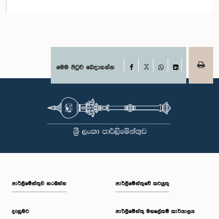
Facebook
මෙම පිටුව බෙදාගන්න
X
WhatsApp
LinkedIn
පාර්ලි‌මේන්තුව නරඹන්න
පාර්ලිමේන්තුවේ කටයුතු
දැනුමට
පාර්ලිමේන්තු මහලේකම් කාර්යාලය