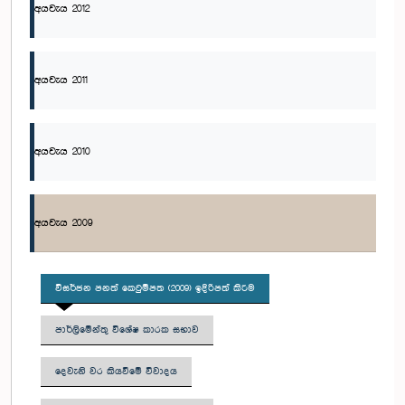
අයවැය 2012
අයවැය 2011
අයවැය 2010
අයවැය 2009
විසර්ජන පනත් කෙටුම්පත (2009) ඉදිරිපත් කිරීම
පාර්ලිමේන්තු විශේෂ කාරක සභාව
දෙවැනි වර කියවීමේ විවාදය