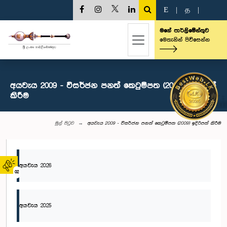
E
|
த
|
මගේ පාර්ලිමේන්තුව
මෙතැනින් පිවිසෙන්න
අයවැය 2009 - විසර්ජන පනත් කෙටුම්පත (2009) ඉදිරිපත්
කිරීම
මුල් පිටුව
අයවැය 2009 - විසර්ජන පනත් කෙටුම්පත (2009) ඉදිරිපත් කිරීම
අයවැය 2026
02
අයවැය 2025