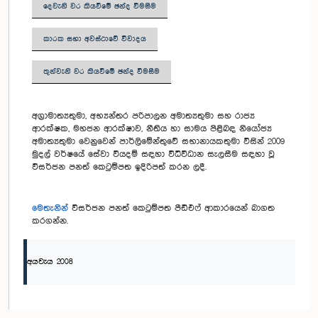
දෙවැනි වර කියවීමේ ඡන්ද විමසීම
කාරක සභා අවස්ථාවේ විවාදය
තුන්වැනි වර කියවීමේ ඡන්ද විමසීම
අග්‍රාමාත්‍යතුමා, අභ්‍යන්තර පරිපාලන අමාත්‍යතුමා සහ රාජ්‍ය
ආරක්ෂක, මහජන ආරක්ෂාව, නීතිය හා සාමය පිළිබඳ නියෝජ්‍ය
අමාත්‍යතුමා වෙනුවෙන් පාර්ලිමේන්තුවේ සභානායකතුමා විසින් 2009
මුදල් වර්ෂයේ සේවා වියදම් සඳහා විධිවිධාන සැලසීම සඳහා වූ
විසර්ජන පනත් කෙටුම්පත ඉදිරිපත් කරන ලදී.
මෙතැනින්
විසර්ජන පනත් කෙටුම්පත පීඩීඑෆ් ආකාරයෙන් බාගත
කරගන්න.
අයවැය 2008