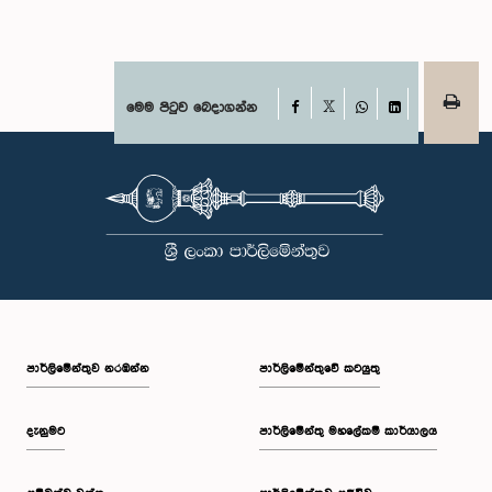
Facebook
මෙම පිටුව බෙදාගන්න
X
WhatsApp
LinkedIn
පාර්ලි‌මේන්තුව නරඹන්න
පාර්ලිමේන්තුවේ කටයුතු
දැනුමට
පාර්ලිමේන්තු මහලේකම් කාර්යාලය