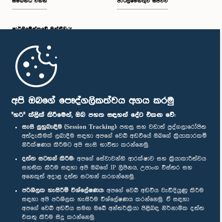
සම්බන්ධ වන්න
පාර්ලිමේන්තුව සජීවීව
පාර්ලි‌මේන්තුවේ මන්ත්‍රීවරු
මුල් පිටුව
පාර්ලිමේන්තු ජංගම යෙදුම
අපි ඔබගේ පෞද්ගලිකත්වය අගය කරමු
"හරි" ක්ලික් කිරීමෙන්, ඔබ පහත සඳහන් දේට එකඟ වේ:
සැසි ලුහුබැඳීම (Session Tracking):
පහසු සහ වඩාත් පුද්ගලාරෝපිත
අත්දැකීමක් ලබාදීම සඳහා අපගේ වෙබ් අඩවියේ ඔබගේ ක්‍රියාකාරකම්
නිරීක්ෂණය කිරීමට අපි සැසි භාවිතා කරන්නෙමු.
අප හා සම්බන්ධ වී සිටින්න :
දත්ත සටහන් කිරීම:
අපගේ සේවාවන්හි ආරක්ෂාව සහ ක්‍රියාකාරීත්වය
සහතික කිරීම සඳහා අපි ඔබගේ IP ලිපිනය, උපාංග විස්තර සහ
අනෙකුත් අදාළ දත්ත සටහන් කරගන්නෙමු.
සම්මාන
පරිශීලක හැසිරීම් විශ්ලේෂණය:
අපගේ වෙබ් අඩවිය වැඩිදියුණු කිරීම
සඳහා අපි පරිශීලක හැසිරීම විශ්ලේෂණය කරන්නෙමු. ඒ සඳහා
අපගේ වෙබ් අඩවිය සමඟ ඔබේ අන්තර්ක්‍රියා පිළිබඳ නිර්නාමික දත්ත
පෞද්ගලිකත්ව ප්‍රතිපත්තිය
එකතු කිරීම සිදු කරන්නෙමු.