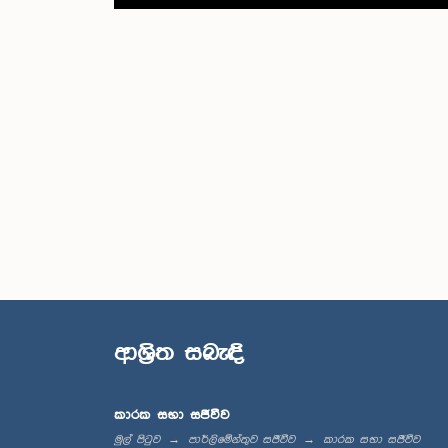
ආශ්‍රිත සබැඳි
කාරක සභා සජීවීව
මුල් පිටුව
පාර්ලිමේන්තුව සජීවීව
කාරක සභා සජීවීව