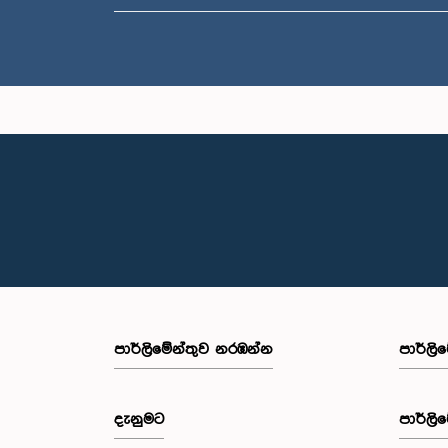
පාර්ලි‌මේන්තුව නරඹන්න
පාර්ලි
දැනුමට
පාර්ලි