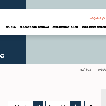
පාර්ලි‌මේන්තු
මුල් පිටුව
පාර්ලි‌මේන්තුවේ මන්ත්‍රීවරු
පාර්ලිමේන්තුවේ කටයුතු
පාර්ලිමේන්තු මහලේක
කළ
මුල් පිටුව
පාර්ලි