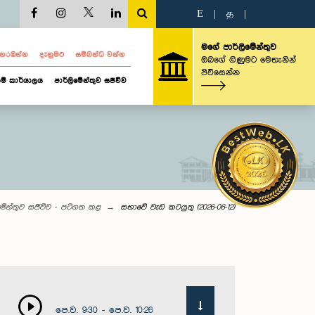
E
|
த
|
මගේ පාර්ලිමේන්තුව
ව නරඹන්න
දැනුමට
සම්බන්ධ වන්න
ඔබගේ ගිණුමට මෙතැනින්
පිවිසෙන්න
ම් කාර්යාලය
පාර්ලිමේන්තුව සජීවීව
මේන්තුව සජීවීව - පටිගත කළ
සභාවේ වැඩ කටයුතු (2026-06-12)
පෙ.ව. 9:30 - පෙ.ව. 10:26