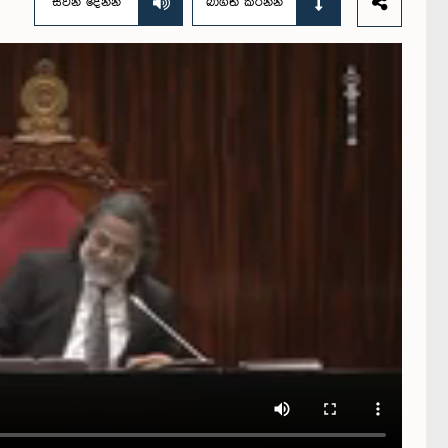
සවන් දෙන්න
බාගත කරන්න