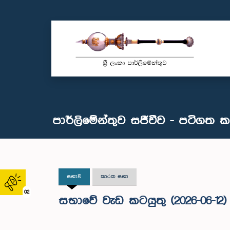
පාර්ලිමේන්තුව සජීවීව - පටිගත 
සභාව
කාරක සභා
02
සභාවේ වැඩ කටයුතු (2026-06-12)