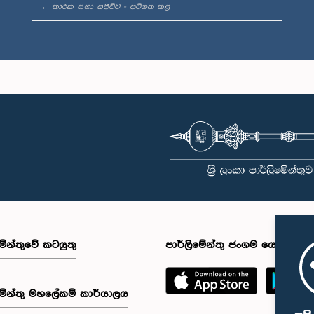
කාරක සභා සජීවීව - පටිගත කළ
මේන්තුවේ කටයුතු
පාර්ලිමේන්තු ජංගම යෙදුම
මේන්තු මහලේකම් කාර්යාලය