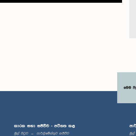
මෙම පි
කාරක සභා සජීවීව - පටිගත කළ
පාර
මුල් පිටුව
පාර්ලිමේන්තුව සජීවීව
මුල්