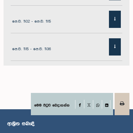
පෙ.ව. 11:02 - පෙ.ව. 11:15
පෙ.ව. 11:15 - පෙ.ව. 11:36
පෙ.ව. 11:36 - පෙ.ව. 11:45
පෙ.ව. 11:45 - පෙ.ව. 11:59
Facebook
මෙම පිටුව බෙදාගන්න
X
WhatsApp
LinkedIn
ආශ්‍රිත සබැඳි
පෙ.ව. 11:59 - ප.ව. 12:10