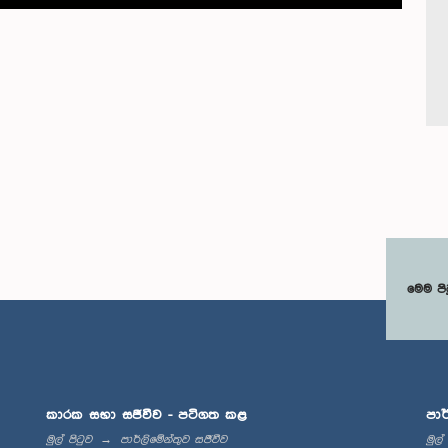
මෙම පි
කාරක සභා සජීවීව - පටිගත කළ
පාර
මුල් පිටුව
පාර්ලිමේන්තුව සජීවීව
මුල්