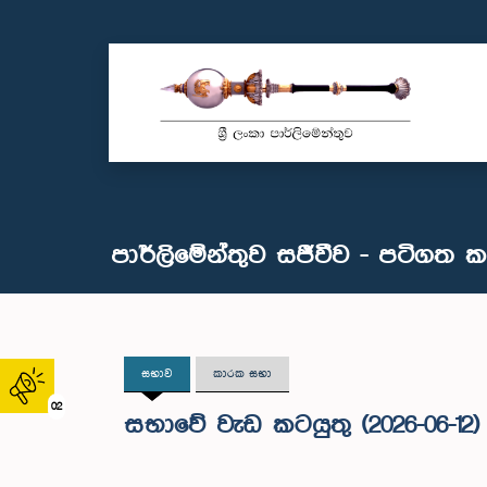
පාර්ලිමේන්තුව සජීවීව - පටිගත 
සභාව
කාරක සභා
02
සභාවේ වැඩ කටයුතු (2026-06-12)