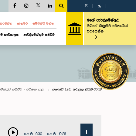
E
|
த
|
මගේ පාර්ලිමේන්තුව
ව නරඹන්න
දැනුමට
සම්බන්ධ වන්න
ඔබගේ ගිණුමට මෙතැනින්
පිවිසෙන්න
ම් කාර්යාලය
පාර්ලිමේන්තුව සජීවීව
මේන්තුව සජීවීව - පටිගත කළ
සභාවේ වැඩ කටයුතු (2026-06-12)
පෙ.ව. 9:30 - පෙ.ව. 10:26