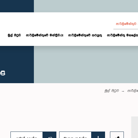
පාර්ලි‌මේන්තු
මුල් පිටුව
පාර්ලි‌මේන්තුවේ මන්ත්‍රීවරු
පාර්ලිමේන්තුවේ කටයුතු
පාර්ලිමේන්තු මහලේක
කළ
මුල් පිටුව
පාර්ලි