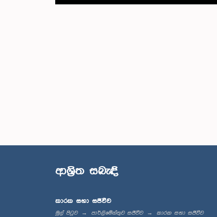
ආශ්‍රිත සබැඳි
කාරක සභා සජීවීව
මුල් පිටුව
පාර්ලිමේන්තුව සජීවීව
කාරක සභා සජීවීව