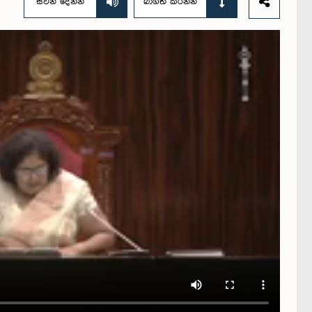
සවන් දෙන්න
බාගත කරන්න