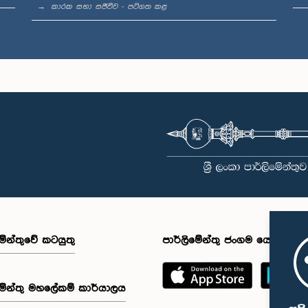
කාරක සභා සජීවීව - පටිගත කළ
මේන්තුවේ කටයුතු
පාර්ලිමේන්තු ජංගම යෙදුම
මේන්තු මහලේකම් කාර්යාලය