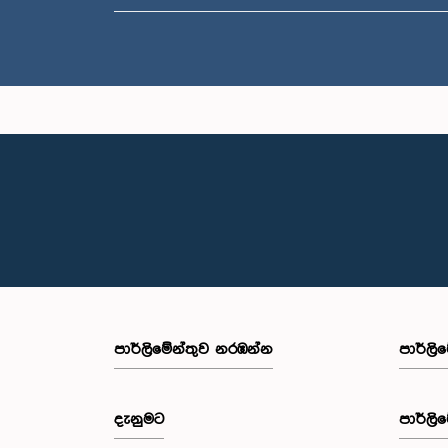
පාර්ලි‌මේන්තුව නරඹන්න
පාර්ලි
දැනුමට
පාර්ලි