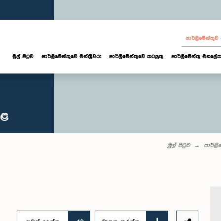
පාර්ලි‌මේන්තු
මුල් පිටුව
පාර්ලි‌මේන්තුවේ මන්ත්‍රීවරු
පාර්ලිමේන්තුවේ කටයුතු
පාර්ලිමේන්තු මහලේක
කළ
මුල් පිටුව
පාර්ලි