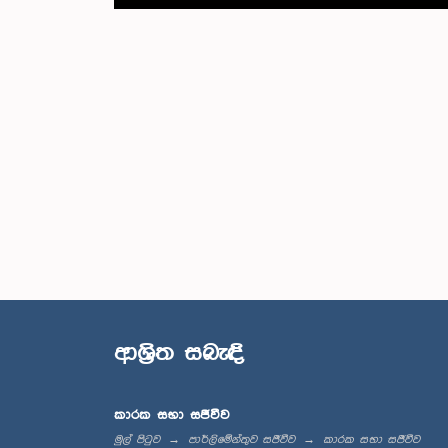
ආශ්‍රිත සබැඳි
කාරක සභා සජීවීව
මුල් පිටුව
පාර්ලිමේන්තුව සජීවීව
කාරක සභා සජීවීව