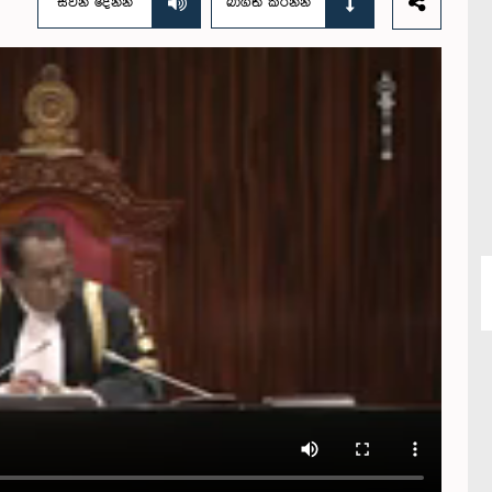
සවන් දෙන්න
බාගත කරන්න