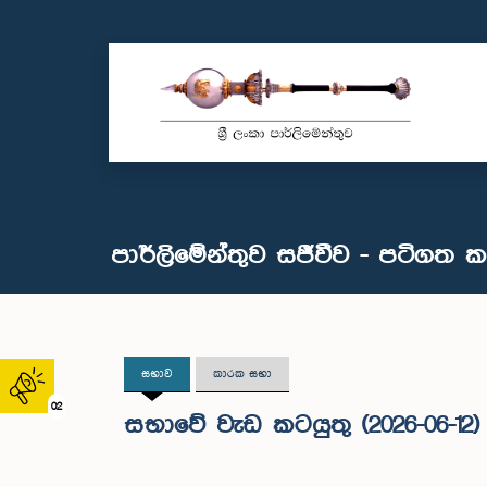
පාර්ලිමේන්තුව සජීවීව - පටිගත 
සභාව
කාරක සභා
02
සභාවේ වැඩ කටයුතු (2026-06-12)