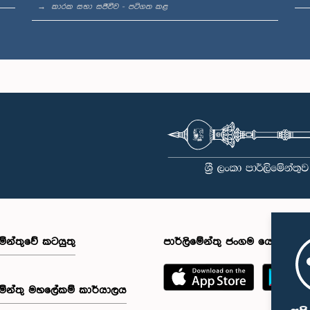
කාරක සභා සජීවීව - පටිගත කළ
මේන්තුවේ කටයුතු
පාර්ලිමේන්තු ජංගම යෙදුම
මේන්තු මහලේකම් කාර්යාලය