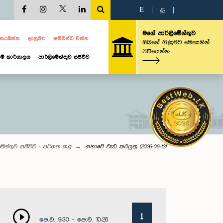
E
|
த
|
මගේ පාර්ලිමේන්තුව
ව නරඹන්න
දැනුමට
සම්බන්ධ වන්න
ඔබගේ ගිණුමට මෙතැනින්
පිවිසෙන්න
ම් කාර්යාලය
පාර්ලිමේන්තුව සජීවීව
මේන්තුව සජීවීව - පටිගත කළ
සභාවේ වැඩ කටයුතු (2026-06-12)
පෙ.ව. 9:30 - පෙ.ව. 10:26