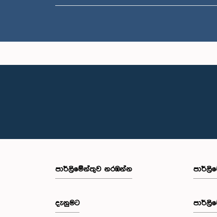
පාර්ලි‌මේන්තුව නරඹන්න
පාර්ලි
දැනුමට
පාර්ලි