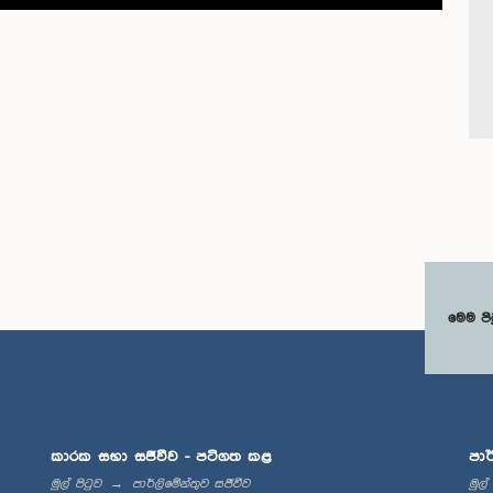
මෙම පි
කාරක සභා සජීවීව - පටිගත කළ
පාර
මුල් පිටුව
පාර්ලිමේන්තුව සජීවීව
මුල්