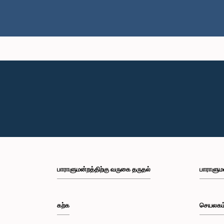
பாராளுமன்றத்திற்கு வருகை தருதல்
பாராளும
கற்க
செயலகம