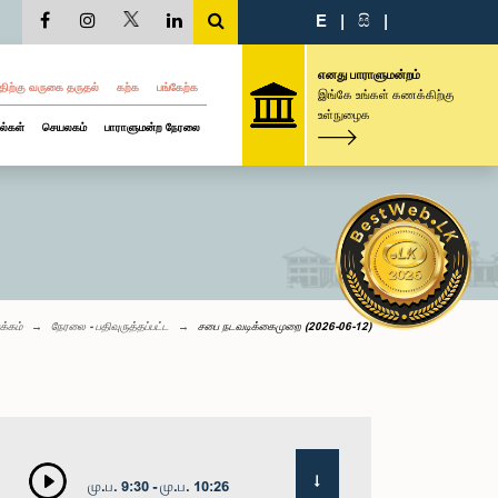
E
|
සි
|
எனது பாராளுமன்றம்
திற்கு வருகை தருதல்
கற்க
பங்கேற்க
இங்கே உங்கள் கணக்கிற்கு
உள்நுழைக
ல்கள்
செயலகம்
பாராளுமன்ற நேரலை
க்கம்
நேரலை - பதிவுருத்தப்பட்ட
சபை நடவடிக்கைமுறை (2026-06-12)
மு.ப. 9:30 - மு.ப. 10:26