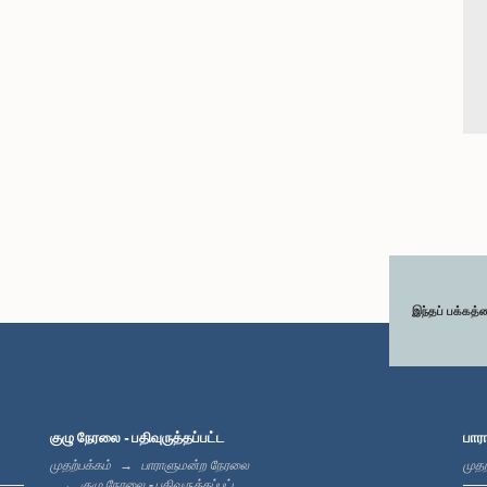
இந்தப் பக்கத்
குழு நேரலை - பதிவுருத்தப்பட்ட
பார
முதற்பக்கம்
பாராளுமன்ற நேரலை
முதற
குழு நேரலை - பதிவுருத்தப்பட்ட