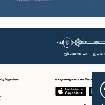
ன்ற அலுவல்கள்
பாராளுமன்ற கையடக்க செயலி
்