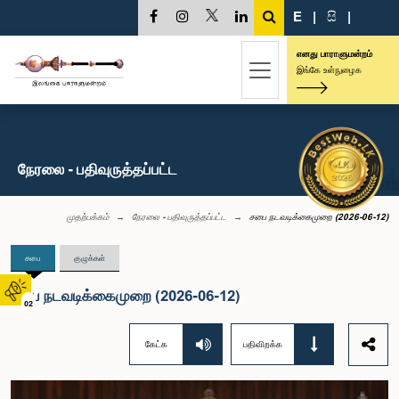
E
|
සි
|
எனது பாராளுமன்றம்
இங்கே உள்நுழைக
நேரலை - பதிவுருத்தப்பட்ட
முதற்பக்கம்
நேரலை - பதிவுருத்தப்பட்ட
சபை நடவடிக்கைமுறை (2026-06-12)
சபை
குழுக்கள்
சபை நடவடிக்கைமுறை (2026-06-12)
02
கேட்க
பதிவிறக்க