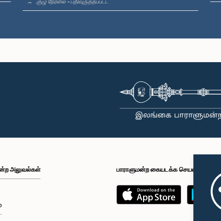
குழு நேரலை - பதிவுருத்தப்பட்ட
ன்ற அலுவல்கள்
பாராளுமன்ற கையடக்க செயலி
்