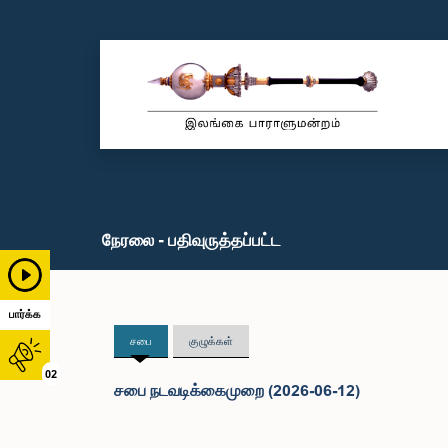
நேரலை - பதிவுருத்தப்பட்ட
பார்க்க
சபை
குழுக்கள்
02
சபை நடவடிக்கைமுறை (2026-06-12)