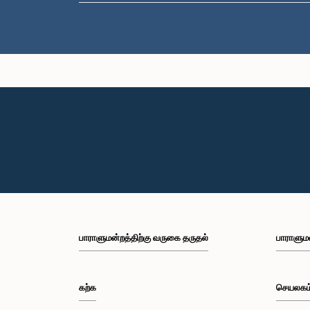
பாராளுமன்றத்திற்கு வருகை தருதல்
பாராளும
கற்க
செயலகம