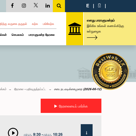
E
|
සි
|
எனது பாராளுமன்றம்
திற்கு வருகை தருதல்
கற்க
பங்கேற்க
இங்கே உங்கள் கணக்கிற்கு
உள்நுழைக
ல்கள்
செயலகம்
பாராளுமன்ற நேரலை
க்கம்
நேரலை - பதிவுருத்தப்பட்ட
சபை நடவடிக்கைமுறை (2026-06-12)
நேரலையைப் பார்க்க
மு.ப. 9:30 - மு.ப. 10:26