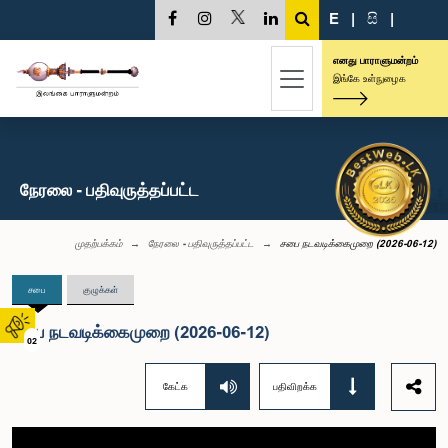
E
|
සි
|
எனது பாராளுமன்றம்
இங்கே உள்நுழைக
நேரலை - பதிவுருத்தப்பட்ட
முதற்பக்கம்
நேரலை - பதிவுருத்தப்பட்ட
சபை நடவடிக்கைமுறை (2026-06-12)
சபை
குழுக்கள்
சபை நடவடிக்கைமுறை (2026-06-12)
02
கேட்க
பதிவிறக்க