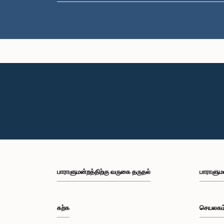
பாராளுமன்றத்திற்கு வருகை தருதல்
பாராளும
கற்க
செயலகம