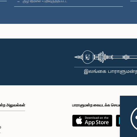
குழு நேரலை - பதிவுருத்தப்பட்ட
ன்ற அலுவல்கள்
பாராளுமன்ற கையடக்க செயலி
்