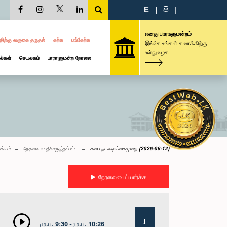
E
|
සි
|
எனது பாராளுமன்றம்
திற்கு வருகை தருதல்
கற்க
பங்கேற்க
இங்கே உங்கள் கணக்கிற்கு
உள்நுழைக
ல்கள்
செயலகம்
பாராளுமன்ற நேரலை
க்கம்
நேரலை - பதிவுருத்தப்பட்ட
சபை நடவடிக்கைமுறை (2026-06-12)
நேரலையைப் பார்க்க
மு.ப. 9:30 - மு.ப. 10:26