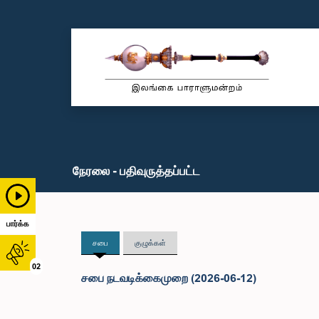
நேரலை - பதிவுருத்தப்பட்ட
பார்க்க
சபை
குழுக்கள்
02
சபை நடவடிக்கைமுறை (2026-06-12)