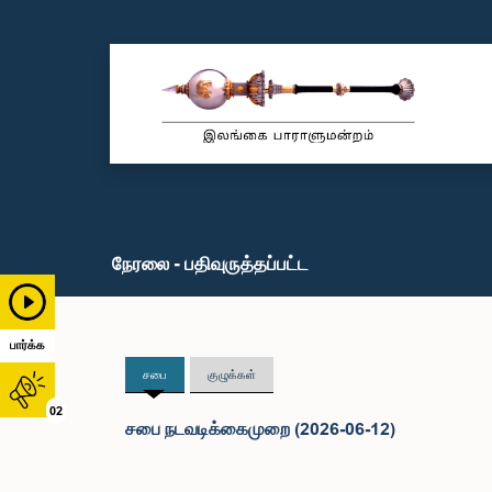
நேரலை - பதிவுருத்தப்பட்ட
பார்க்க
சபை
குழுக்கள்
02
சபை நடவடிக்கைமுறை (2026-06-12)