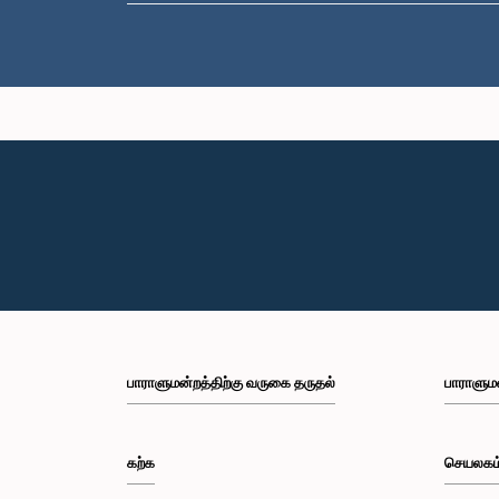
பாராளுமன்றத்திற்கு வருகை தருதல்
பாராளும
கற்க
செயலகம