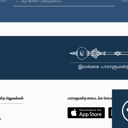
குழு நேரலை - பதிவுருத்தப்பட்ட
ன்ற அலுவல்கள்
பாராளுமன்ற கையடக்க செயலி
்