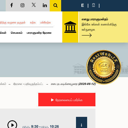
E
|
සි
|
எனது பாராளுமன்றம்
திற்கு வருகை தருதல்
கற்க
பங்கேற்க
இங்கே உங்கள் கணக்கிற்கு
உள்நுழைக
ல்கள்
செயலகம்
பாராளுமன்ற நேரலை
க்கம்
நேரலை - பதிவுருத்தப்பட்ட
சபை நடவடிக்கைமுறை (2026-06-12)
நேரலையைப் பார்க்க
மு.ப. 9:30 - மு.ப. 10:26