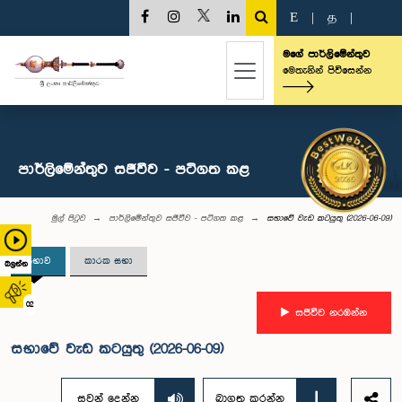
E
|
த
|
මගේ පාර්ලිමේන්තුව
මෙතැනින් පිවිසෙන්න
පාර්ලිමේන්තුව සජීවීව - පටිගත කළ
මුල් පිටුව
පාර්ලිමේන්තුව සජීවීව - පටිගත කළ
සභාවේ වැඩ කටයුතු (2026-06-09)
සභාව
කාරක සභා
බලන්න
02
සජීවීව නරඹන්න
සභාවේ වැඩ කටයුතු (2026-06-09)
සවන් දෙන්න
බාගත කරන්න